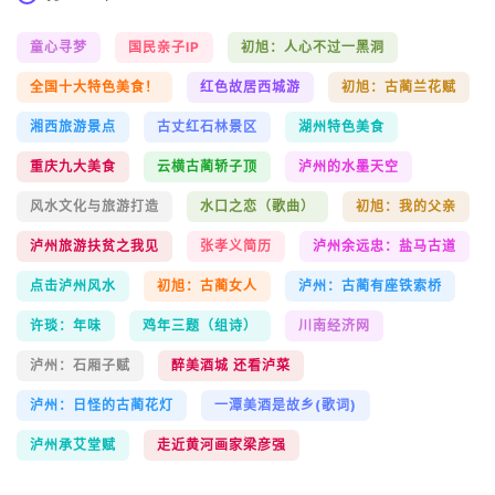
童心寻梦
国民亲子IP
初旭：人心不过一黑洞
全国十大特色美食！
红色故居西城游
初旭：古蔺兰花赋
湘西旅游景点
古丈红石林景区
湖州特色美食
重庆九大美食
云横古蔺轿子顶
泸州的水墨天空
风水文化与旅游打造
水口之恋（歌曲）
初旭：我的父亲
泸州旅游扶贫之我见
张孝义简历
泸州余远忠：盐马古道
点击泸州风水
初旭：古蔺女人
泸州：古蔺有座铁索桥
许琰：年味
鸡年三题（组诗）
川南经济网
泸州：石厢子赋
醉美酒城 还看泸菜
泸州：日怪的古蔺花灯
一潭美酒是故乡(歌词)
泸州承艾堂赋
走近黄河画家梁彦强