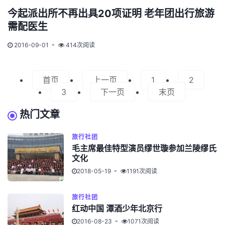
今起派出所不再出具20项证明 老年团出行旅游
需配医生
2016-09-01
414次阅读
首页
上一页
1
2
3
下一页
末页
热门文章
旅行社团
毛主席最佳特型演员缪世璇参加兰陵缪氏
文化
2018-05-19
1191次阅读
旅行社团
红动中国 潭酒少年北京行
2016-08-23
1071次阅读