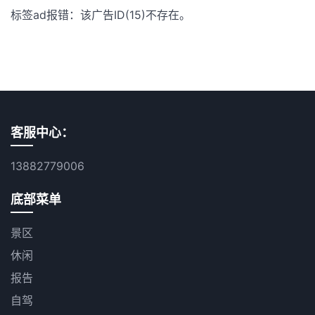
标签ad报错：该广告ID(15)不存在。
客服中心：
13882779006
底部菜单
景区
休闲
报告
自驾