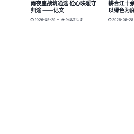
雨夜鏖战筑通途 砼心映暖守
耕合江十余
归途 ——记文
以绿色为
2026-05-29
948次阅读
2026-05-28