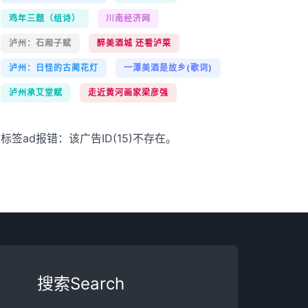
鸡年三题（组诗）
川南经济网
泸州：石厢子赋
醉美酒城 还看泸菜
泸州：日怪的古蔺花灯
一潭美酒是故乡(歌词)
泸州承艾堂赋
走近黄河画家梁彦强
标签ad报错：该广告ID(15)不存在。
搜索Search