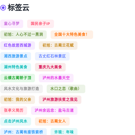
标签云
童心寻梦
国民亲子IP
初旭：人心不过一黑洞
全国十大特色美食！
红色故居西城游
初旭：古蔺兰花赋
湘西旅游景点
古丈红石林景区
湖州特色美食
重庆九大美食
云横古蔺轿子顶
泸州的水墨天空
风水文化与旅游打造
水口之恋（歌曲）
初旭：我的父亲
泸州旅游扶贫之我见
张孝义简历
泸州余远忠：盐马古道
点击泸州风水
初旭：古蔺女人
泸州：古蔺有座铁索桥
许琰：年味