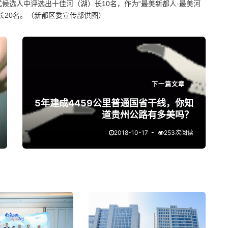
候选人中评选出十佳河（湖）长10名，作为“最美新都人·最美河
长20名。（新都区委宣传部供图）
下一篇文章
5年建成4459公里普通国省干线，你知
道贵州公路有多美吗？
2018-10-17
253次阅读