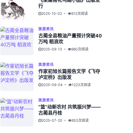
《梁建甫花鸟画小品》出版发
行
2025-10-02
912次阅读
旅游资讯
古蔺全县粮油产量预计突破40
万吨 稻浪欢
2025-09-13
960次阅读
旅游资讯
作家初旭长篇报告文学《飞夺
泸定桥》出版发
2025-09-04
1223次阅读
旅游资讯
“篮”动新农村 共筑振兴梦——
古蔺县丹桂
2025-07-20
953次阅读