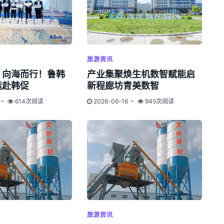
旅游资讯
・向海而行！鲁韩
产业集聚焕生机数智赋能启
运赴韩促
新程廊坊青美数智
614次阅读
2026-06-16
945次阅读
旅游资讯