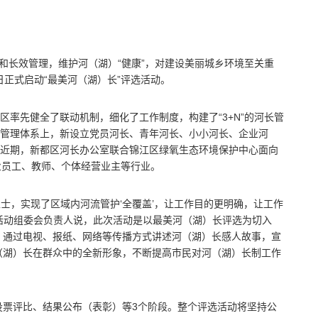
治和长效管理，维护河（湖）“健康”，对建设美丽城乡环境至关重
日正式启动“最美河（湖）长”评选活动。
区率先健全了联动机制，细化了工作制度，构建了“3+N”的河长管
制管理体系上，新设立党员河长、青年河长、小小河长、企业河
。近期，新都区河长办公室联合锦江区绿氧生态环境保护中心面向
业员工、教师、个体经营业主等行业。
卫士，实现了区域内河流管护‘全覆盖’，让工作目的更明确，让工作
”活动组委会负责人说，此次活动是以最美河（湖）长评选为切入
，通过电视、报纸、网络等传播方式讲述河（湖）长感人故事，宣
（湖）长在群众中的全新形象，不断提高市民对河（湖）长制工作
投票评比、结果公布（表彰）等3个阶段。整个评选活动将坚持公