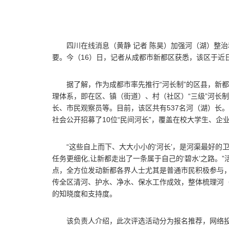
四川在线消息（黄静 记者 陈昊）加强河（湖）整
要。今（16）日，记者从成都市新都区获悉，该区于近
据了解，作为成都市率先推行“河长制”的区县，新都
理体系，即在区、镇（街道）、村（社区）“三级”河长
长、市民观察员等。目前，该区共有537名河（湖）长
社会公开招募了10位“民间河长”，覆盖在校大学生、企
“这些自上而下、大大小小的‘河长’，是河渠最好的
任务更细化,让新都走出了一条属于自己的‘碧水’之路。
点，全方位发动新都各界人士尤其是普通市民积极参与
传全区清河、护水、净水、保水工作成效，整体梳理河
的知晓度和支持度。
该负责人介绍，此次评选活动分为报名推荐，网络