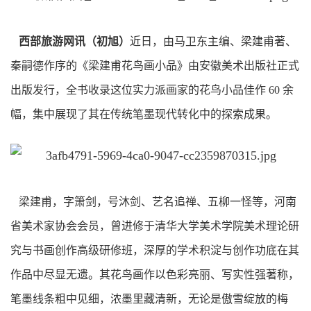
西部旅游网讯（初旭）
近日，由马卫东主编、梁建甫著、
秦嗣德作序的《梁建甫花鸟画小品》由安徽美术出版社正式
出版发行，全书收录这位实力派画家的花鸟小品佳作 60 余
幅，集中展现了其在传统笔墨现代转化中的探索成果。
梁建甫，字箫剑，号沐剑、艺名追禅、五柳一怪等，河南
省美术家协会会员，曾进修于清华大学美术学院美术理论研
究与书画创作高级研修班，深厚的学术积淀与创作功底在其
作品中尽显无遗。其花鸟画作以色彩亮丽、写实性强著称，
笔墨线条粗中见细，浓墨里藏清新，无论是傲雪绽放的梅