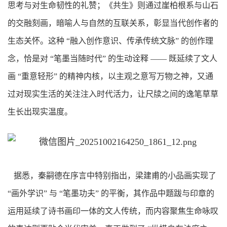
思考与对生命韧性的礼赞；《共生》则通过崖柏根系与山石
的交融刻画，暗喻人与自然的互联关系，彰显当代创作者的
生态关怀。这种 “融入创作意识、传承传统文脉” 的创作理
念，恰是对 “笔墨当随时代” 的生动诠释 —— 既延续了文人
画 “重意轻形” 的精神内核，以主观之意写万物之神，又通
过对现实生活的关注注入时代活力，让尺牍之间的逸笔草草
生长出现实温度。
据悉，秦嗣德在序言中特别指出，梁建甫的小品画实现了
“画外学识” 与 “笔墨功夫” 的平衡，其作品中题跋与印章的
运用延续了诗书画印一体的文人传统，而内容聚焦生命咏叹