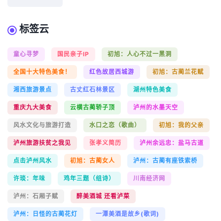
标签云
童心寻梦
国民亲子IP
初旭：人心不过一黑洞
全国十大特色美食！
红色故居西城游
初旭：古蔺兰花赋
湘西旅游景点
古丈红石林景区
湖州特色美食
重庆九大美食
云横古蔺轿子顶
泸州的水墨天空
风水文化与旅游打造
水口之恋（歌曲）
初旭：我的父亲
泸州旅游扶贫之我见
张孝义简历
泸州余远忠：盐马古道
点击泸州风水
初旭：古蔺女人
泸州：古蔺有座铁索桥
许琰：年味
鸡年三题（组诗）
川南经济网
泸州：石厢子赋
醉美酒城 还看泸菜
泸州：日怪的古蔺花灯
一潭美酒是故乡(歌词)