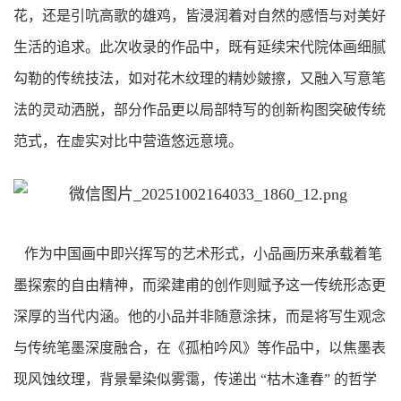
花，还是引吭高歌的雄鸡，皆浸润着对自然的感悟与对美好
生活的追求。此次收录的作品中，既有延续宋代院体画细腻
勾勒的传统技法，如对花木纹理的精妙皴擦，又融入写意笔
法的灵动洒脱，部分作品更以局部特写的创新构图突破传统
范式，在虚实对比中营造悠远意境。
作为中国画中即兴挥写的艺术形式，小品画历来承载着笔
墨探索的自由精神，而梁建甫的创作则赋予这一传统形态更
深厚的当代内涵。他的小品并非随意涂抹，而是将写生观念
与传统笔墨深度融合，在《孤柏吟风》等作品中，以焦墨表
现风蚀纹理，背景晕染似雾霭，传递出 “枯木逢春” 的哲学