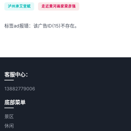
泸州承艾堂赋
走近黄河画家梁彦强
标签ad报错：该广告ID(15)不存在。
客服中心：
13882779006
底部菜单
景区
休闲