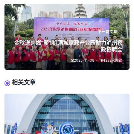
下一篇文章
金秋送岗燃“薪”潮 酒城家政产业园助力泸州家
政招聘会
2025-11-08
1222次阅读
相关文章