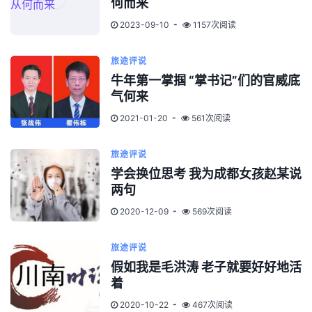
何而来
2023-09-10
1157次阅读
旅途评说
牛年第一掌掴 “掌书记”们的官威底
气何来
2021-01-20
561次阅读
旅途评说
学会换位思考 我为成都女孩赵某说
两句
2020-12-09
569次阅读
旅途评说
假如我是毛洪涛 老子就要好好地活
着
2020-10-22
467次阅读