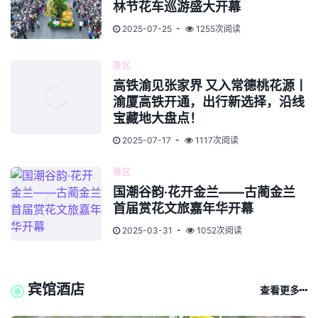
林节花车巡游盛大开幕
2025-07-25
1255次阅读
景区
高铁渝见张家界 又入常德桃花源丨
渝厦高铁开通，出行新选择，沿线
宝藏地大盘点！
2025-07-17
1117次阅读
景区
国潮谷韵·花开金兰——古蔺金兰
首届赏花文旅嘉年华开幕
2025-03-31
1052次阅读
宾馆酒店
查看更多