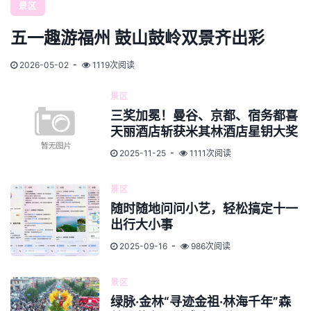
景区
五一趣游福州 鼓山鼓岭双景齐出彩
2026-05-02
1119次阅读
景区
三奖加冕！曼谷、京都、宿务都喜
天丽酒店斩获米其林酒店星钥大奖
2025-11-25
1111次阅读
景区
随时随地问问小艺，轻松搞定十一
出行大小事
2025-09-16
986次阅读
景区
绿脉·金林“寻迹金祖·林海千年”森