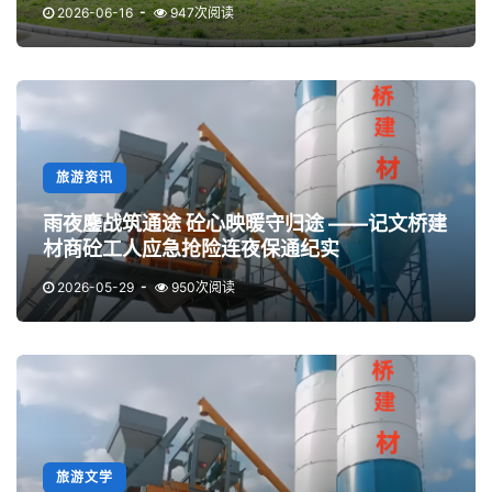
2026-06-16
947次阅读
旅游资讯
雨夜鏖战筑通途 砼心映暖守归途 ——记文桥建
材商砼工人应急抢险连夜保通纪实
2026-05-29
950次阅读
旅游文学