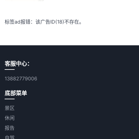
标签ad报错：该广告ID(18)不存在。
客服中心：
13882779006
底部菜单
景区
休闲
报告
自驾