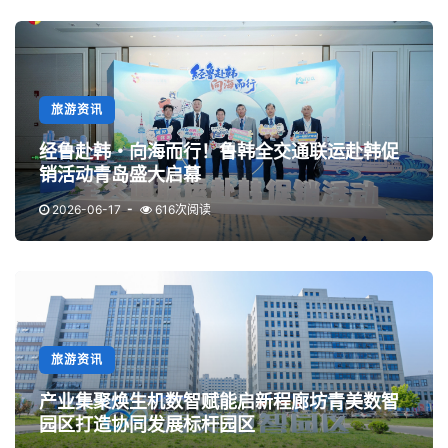
旅游资讯
经鲁赴韩・向海而行！鲁韩全交通联运赴韩促
销活动青岛盛大启幕
2026-06-17
616次阅读
旅游资讯
产业集聚焕生机数智赋能启新程廊坊青美数智
园区打造协同发展标杆园区