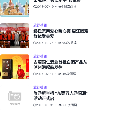
出境游，切记系牢“安全带”
2018-07-19
555次阅读
旅行社团
缪氏宗亲爱心暖心窝 周江困难
群体受关爱
2017-12-26
534次阅读
旅行社团
古蔺国仁酒业首批白酒产品从
泸州港起航发往
2017-07-11
285次阅读
旅行社团
旅游新举措 “东莞万人游昭通”
活动正式启
2016-10-31
393次阅读