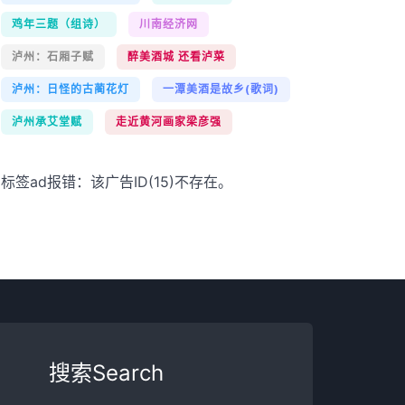
鸡年三题（组诗）
川南经济网
泸州：石厢子赋
醉美酒城 还看泸菜
泸州：日怪的古蔺花灯
一潭美酒是故乡(歌词)
泸州承艾堂赋
走近黄河画家梁彦强
标签ad报错：该广告ID(15)不存在。
搜索Search