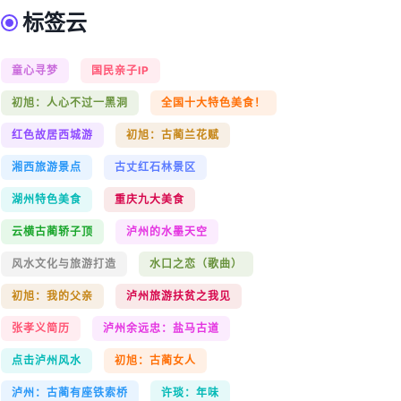
标签云
童心寻梦
国民亲子IP
初旭：人心不过一黑洞
全国十大特色美食！
红色故居西城游
初旭：古蔺兰花赋
湘西旅游景点
古丈红石林景区
湖州特色美食
重庆九大美食
云横古蔺轿子顶
泸州的水墨天空
风水文化与旅游打造
水口之恋（歌曲）
初旭：我的父亲
泸州旅游扶贫之我见
张孝义简历
泸州余远忠：盐马古道
点击泸州风水
初旭：古蔺女人
泸州：古蔺有座铁索桥
许琰：年味