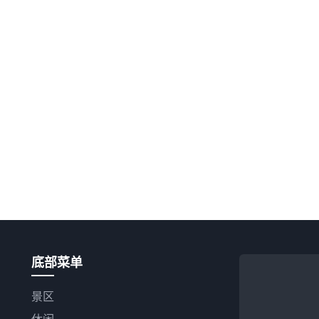
底部菜单
景区